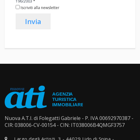
196/2003
*
Iscriviti alla newsletter
Invia
Nuova A.T.I. di Folegatti Gabriele - P. IVA 00692970387 -
CIR: 038006-CV-00154 - CIN: IT038006B4QMGF3757
Largo degli Artisti, 3 - 44029 Lido di Spina -