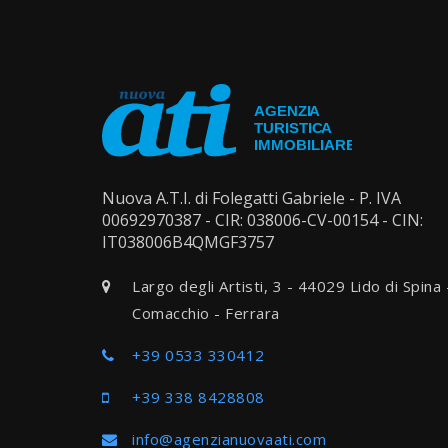
Nuova A.T.I. di Folegatti Gabriele - P. IVA
00692970387 - CIR: 038006-CV-00154 - CIN:
IT038006B4QMGF3757
Largo degli Artisti, 3 - 44029 Lido di Spina 
Comacchio - Ferrara
+39 0533 330412
+39 338 8428808
info@agenzianuovaati.com