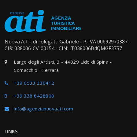
Nuova A.T.I. di Folegatti Gabriele - P. IVA 00692970387 -
CIR: 038006-CV-00154 - CIN: IT038006B4QMGF3757
Largo degli Artisti, 3 - 44029 Lido di Spina -
Comacchio - Ferrara
+39 0533 330412
+39 338 8428808
info@agenzianuovaati.com
LINKS