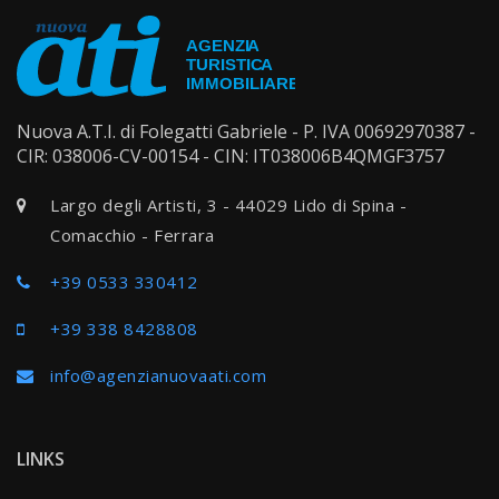
Nuova A.T.I. di Folegatti Gabriele - P. IVA 00692970387 -
CIR: 038006-CV-00154 - CIN: IT038006B4QMGF3757
Largo degli Artisti, 3 - 44029 Lido di Spina -
Comacchio - Ferrara
+39 0533 330412
+39 338 8428808
info@agenzianuovaati.com
LINKS